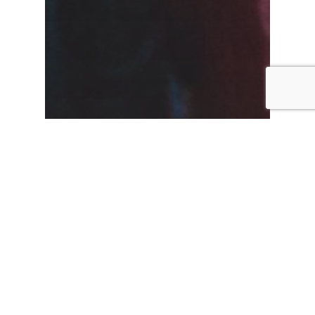
Como encontrar pareja
Para encontrar
pareja,deja de ser una