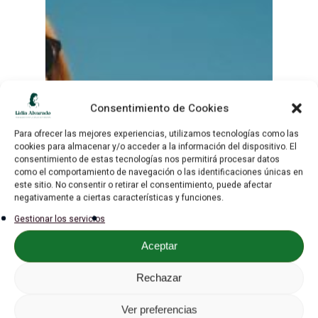
Inicio
Sobre mí
Sesiones
Tarifas
Consentimiento de Cookies
Podcast
Para ofrecer las mejores experiencias, utilizamos tecnologías como las
cookies para almacenar y/o acceder a la información del dispositivo. El
Super Reinas Club
consentimiento de estas tecnologías nos permitirá procesar datos
como el comportamiento de navegación o las identificaciones únicas en
este sitio. No consentir o retirar el consentimiento, puede afectar
Gratis
negativamente a ciertas características y funciones.
Gestionar los servicios
Blog
Aceptar
Contacto
Rechazar
Ver preferencias
contacto@lidiaalvarado.co