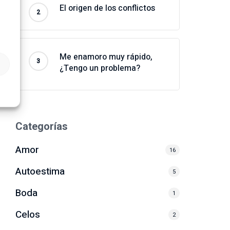
El origen de los conflictos
Me enamoro muy rápido,
¿Tengo un problema?
Categorías
Amor
16
Autoestima
5
Boda
1
Celos
2