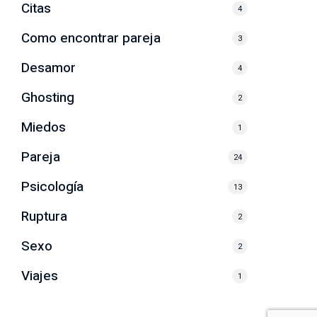
Citas
4
Como encontrar pareja
3
Desamor
4
Ghosting
2
Miedos
1
Pareja
24
Psicología
13
Ruptura
2
Sexo
2
Viajes
1