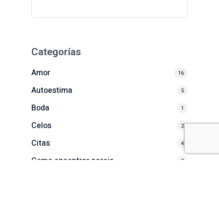
Categorías
Amor
16
Autoestima
5
Boda
1
Celos
2
Citas
4
Como encontrar pareja
3
Desamor
4
Ghosting
2
Miedos
1