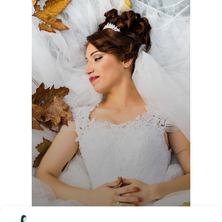
Inicio
Sobre mí
Sesiones
Boda
Desamor
Ruptura
Tarifas