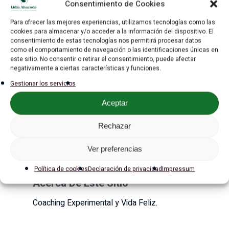
Me dejaron plantada
Consentimiento de Cookies
Podcast
Para ofrecer las mejores experiencias, utilizamos tecnologías como las
en el Altar
cookies para almacenar y/o acceder a la información del dispositivo. El
Super Reinas Club
consentimiento de estas tecnologías nos permitirá procesar datos
como el comportamiento de navegación o las identificaciones únicas en
este sitio. No consentir o retirar el consentimiento, puede afectar
Gratis
negativamente a ciertas características y funciones.
Gestionar los servicios
Blog
Aceptar
Contacto
Búsqueda
Rechazar
Ver preferencias
contacto@lidiaalvarado.co
Política de cookies
Declaración de privacidad
Impressum
Acerca De Este Sitio
Coaching Experimental y Vida Feliz.