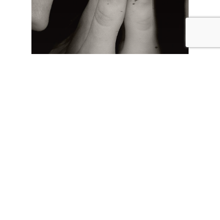
Amor
Autoestima
Pareja
¿Por qué siempre
salgo con el mismo
tipo de hombres?