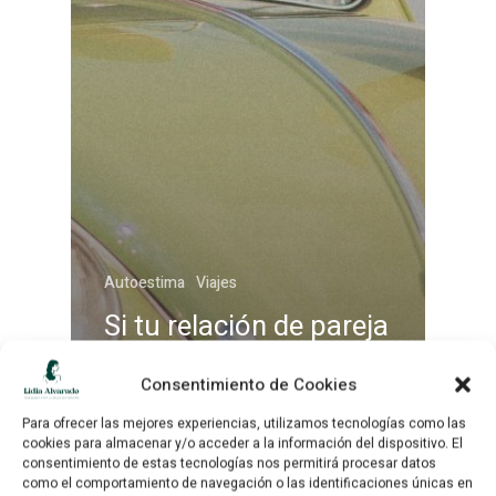
Inicio
Sobre mí
Autoestima
Viajes
Sesiones
Si tu relación de pareja
se ha roto, viaja sola
Tarifas
Consentimiento de Cookies
Podcast
Para ofrecer las mejores experiencias, utilizamos tecnologías como las
cookies para almacenar y/o acceder a la información del dispositivo. El
Super Reinas Club
consentimiento de estas tecnologías nos permitirá procesar datos
como el comportamiento de navegación o las identificaciones únicas en