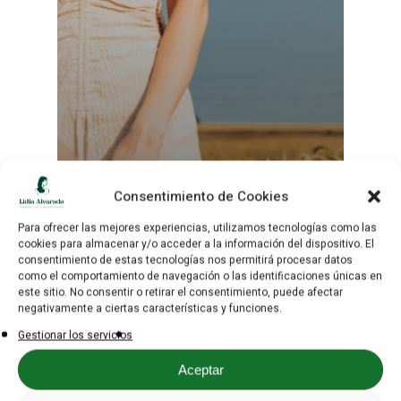
Inicio
Sobre mí
Sesiones
Tarifas
Consentimiento de Cookies
Amor
Ghosting
Podcast
Para ofrecer las mejores experiencias, utilizamos tecnologías como las
¿Por qué me hacen
cookies para almacenar y/o acceder a la información del dispositivo. El
Super Reinas Club
consentimiento de estas tecnologías nos permitirá procesar datos
ghosting?
como el comportamiento de navegación o las identificaciones únicas en
este sitio. No consentir o retirar el consentimiento, puede afectar
Gratis
negativamente a ciertas características y funciones.
Gestionar los servicios
Blog
Aceptar
Contacto