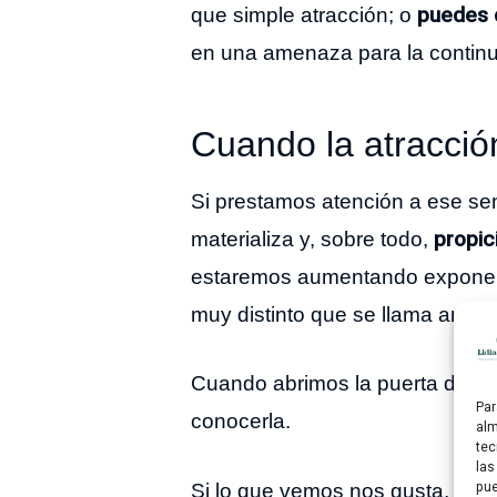
puedes d
que simple atracción; o
en una amenaza para la continui
Cuando la atracció
Si prestamos atención a ese sen
propic
materializa y, sobre todo,
estaremos aumentando exponenci
muy distinto que se llama amor.
Cuando abrimos la puerta de nu
Par
conocerla.
alm
tec
las
pue
Si lo que vemos nos gusta, sin