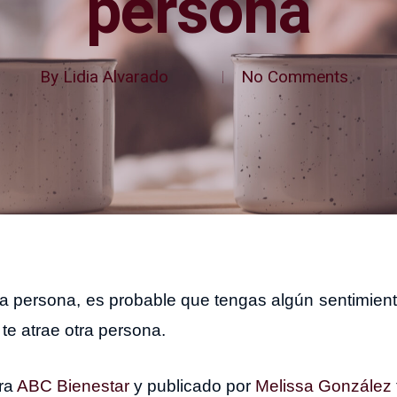
persona
By
Lidia Alvarado
No Comments
tra persona, es probable que tengas algún sentimien
te atrae otra persona.
ara
ABC Bienestar
y publicado por
Melissa González