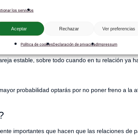
sentimie
nicial de atracción y lo transformará en otro
tionar los servicios
Aceptar
Rechazar
Ver preferencias
tre la atracción y el amor
Política de cookies
Declaración de privacidad
Impressum
cción del amor, pero es muy fina y si te la saltas en
pareja estable, sobre todo cuando en tu relación ya 
yor probabilidad optarás por no poner freno a la at
?
ente importantes que hacen que las relaciones de p