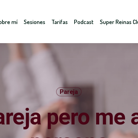
obre mí
Sesiones
Tarifas
Podcast
Super Reinas C
Pareja
reja pero me a