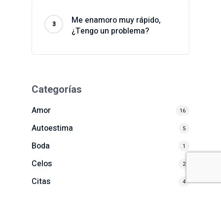
Me enamoro muy rápido,
¿Tengo un problema?
Categorías
Amor
16
Autoestima
5
Boda
1
Celos
2
Citas
4
Como encontrar pareja
3
Desamor
4