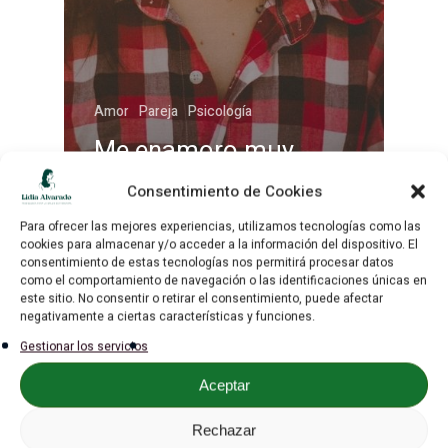
Inicio
Sobre mí
Amor
Pareja
Psicología
Sesiones
Me enamoro muy
Tarifas
rápido, ¿Tengo un
Consentimiento de Cookies
Podcast
problema?
Para ofrecer las mejores experiencias, utilizamos tecnologías como las
cookies para almacenar y/o acceder a la información del dispositivo. El
Super Reinas Club
consentimiento de estas tecnologías nos permitirá procesar datos
como el comportamiento de navegación o las identificaciones únicas en
este sitio. No consentir o retirar el consentimiento, puede afectar
Gratis
negativamente a ciertas características y funciones.
Gestionar los servicios
Blog
Aceptar
Contacto
Rechazar