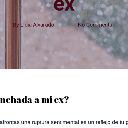
ex
By
Lidia Alvarado
No Comments
anchada a mi ex?
afrontas una ruptura sentimental es un reflejo de tu