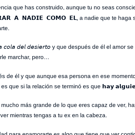
encia que has construido, aunque tu no seas conscie
,
𝗔𝗥 𝗔 𝗡𝗔𝗗𝗜𝗘 𝗖𝗢𝗠𝗢 𝗘𝗟
a nadie que te haga se
rte.
𝘤𝘢 𝘤𝘰𝘭𝘢 𝘥𝘦𝘭 𝘥𝘦𝘴𝘪𝘦𝘳𝘵𝘰 y que después de él el a
arle marchar, pero…
s de él y que aunque esa persona en ese momento 
ue si la relación se terminó es que 𝗵𝗮𝘆 𝗮𝗹𝗴𝘂𝗶𝗲𝗻 𝗺
 𝘢𝘮𝘰𝘳 es mucho más grande de lo que eres capaz de v
ver mientras tengas a tu ex en la cabeza.
ad para enamorarte es algo que tiene que ver contig