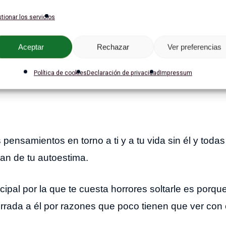
tionar los servicios
 si ya no está en tu vida?
Aceptar
Rechazar
Ver preferencias
do que no eras feliz a su lado, que había cosas que
Política de cookies
Declaración de privacidad
Impressum
s pensamientos en torno a ti y a tu vida sin él y toda
lan de tu autoestima.
cipal por la que te cuesta horrores soltarle es porque
rrada a él por razones que poco tienen que ver con