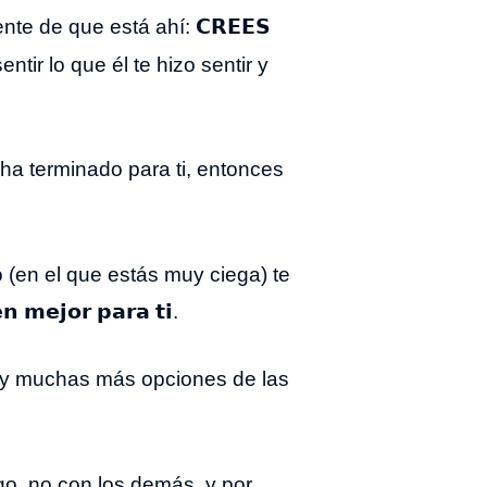
𝗖𝗥𝗘𝗘𝗦
nte de que está ahí:
ntir lo que él te hizo sentir y
mor se ha terminado para ti, entonces
(en el que estás muy ciega) te
𝗲𝗷𝗼𝗿 𝗽𝗮𝗿𝗮 𝘁𝗶.
er, hay muchas más opciones de las
o, no con los demás, y por