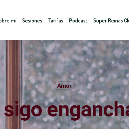
obre mí
Sesiones
Tarifas
Podcast
Super Reinas C
Amor
 sigo enganch