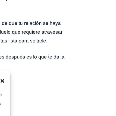
 de que tu relación se haya
duelo que requiere atravesar
s lista para soltarle.
es después es lo que te da la
contacto@lidiaalvarado.com
ra
o