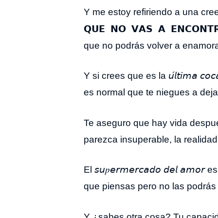
Y me estoy refiriendo a una cre
𝗤𝗨𝗘 𝗡𝗢 𝗩𝗔𝗦 𝗔 𝗘𝗡𝗖𝗢𝗡𝗧
que no podrás volver a enamora
Y si crees que es la 𝘶́𝘭𝘵𝘪𝘮𝘢 𝘤
es normal que te niegues a dej
Te aseguro que hay vida despué
parezca insuperable, la realidad es q
El 𝘴𝘶𝑝𝘦𝘳𝘮𝘦𝘳𝘤𝘢𝘥𝘰 𝘥𝘦𝘭
que piensas pero no las podrás 
Y ¿sabes otra cosa? Tu capacid