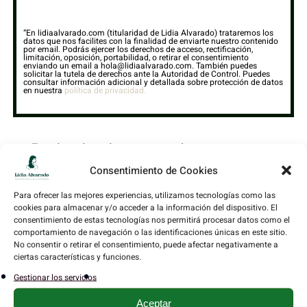
“En lidiaalvarado.com (titularidad de Lidia Alvarado) trataremos los
datos que nos facilites con la finalidad de enviarte nuestro contenido
por email. Podrás ejercer los derechos de acceso, rectificación,
limitación, oposición, portabilidad, o retirar el consentimiento
enviando un email a hola@lidiaalvarado.com. También puedes
solicitar la tutela de derechos ante la Autoridad de Control. Puedes
consultar información adicional y detallada sobre protección de datos
en nuestra
política de privacidad.
Esta lista la utilizo para vender mis servicios y
programas, no es obligatorio que los compres, pero
Consentimiento de Cookies
para eso la utilizo. También recibirás GRATIS psicotips,
Para ofrecer las mejores experiencias, utilizamos tecnologías como las
herramientas de psicoterapia y contenido de valor,
cookies para almacenar y/o acceder a la información del dispositivo. El
consentimiento de estas tecnologías nos permitirá procesar datos como el
basado en mi propia experiencia y en la que ayudado a
comportamiento de navegación o las identificaciones únicas en este sitio.
mis alumnas a transformar su vida sentimental.
No consentir o retirar el consentimiento, puede afectar negativamente a
ciertas características y funciones.
Estas son algunas de las cosas que
Gestionar los servicios
encontrarás dentro del
Aceptar