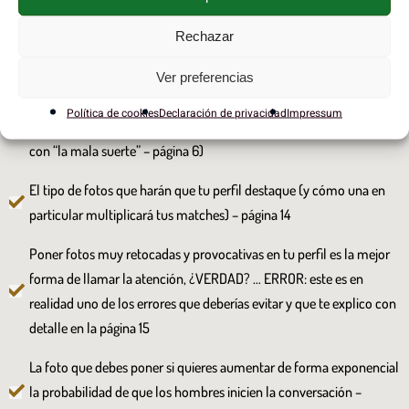
E-Book...
Rechazar
Por qué no estás teniendo éxito en las apps y los pasos que NO
Ver preferencias
deberías saltarte nunca antes de empezar a usarlas, si quieres tener
Política de cookies
Declaración de privacidad
Impressum
conexiones auténticas y genuinas (SPOILER: No tiene nada que ver
con “la mala suerte” – página 6)
El tipo de fotos que harán que tu perfil destaque (y cómo una en
particular multiplicará tus matches) – página 14
Poner fotos muy retocadas y provocativas en tu perfil es la mejor
forma de llamar la atención, ¿VERDAD? … ERROR: este es en
realidad uno de los errores que deberías evitar y que te explico con
detalle en la página 15
La foto que debes poner si quieres aumentar de forma exponencial
la probabilidad de que los hombres inicien la conversación –