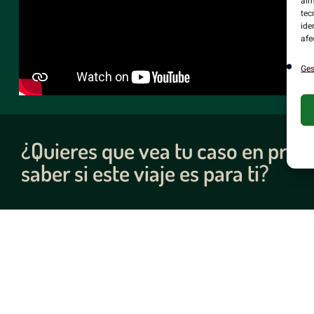
alm
tec
ide
afe
Ges
¿Quieres que vea tu caso en prof
saber si este viaje es para ti?