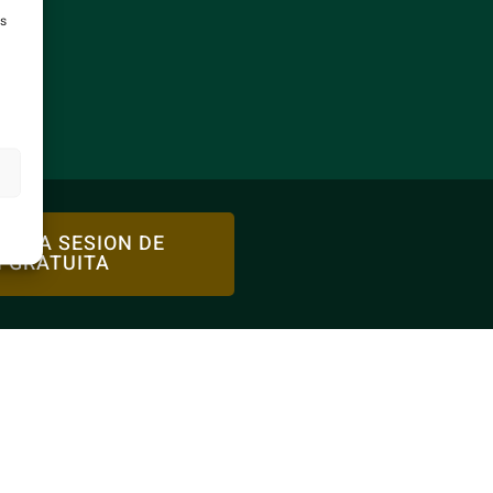
as
 UNA SESION DE
 GRATUITA