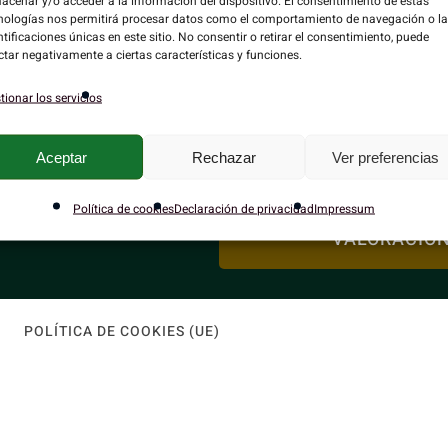
acenar y/o acceder a la información del dispositivo. El consentimiento de estas
nologías nos permitirá procesar datos como el comportamiento de navegación o l
ntificaciones únicas en este sitio. No consentir o retirar el consentimiento, puede
ctar negativamente a ciertas características y funciones.
tionar los servicios
Aceptar
Rechazar
Ver preferencias
undidad y
Política de cookies
Declaración de privacidad
Impressum
QUIERO RESERVAR
VALORACION
POLÍTICA DE COOKIES (UE)